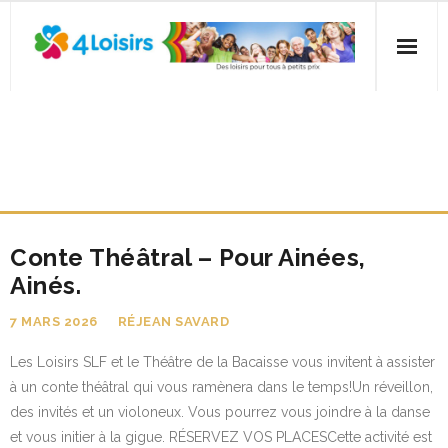
Skip
to
content
Accueil
CATÉGORIE :
Inscription
UNCATEGORIZED
Activités
Conte Théâtral – Pour Ainées,
Fêtes familiales et gratuites
Ainés.
Nous joindre
7 MARS 2026
RÉJEAN SAVARD
FAQ
Les Loisirs SLF et le Théâtre de la Bacaisse vous invitent à assister
à un conte théâtral qui vous ramènera dans le temps!Un réveillon,
des invités et un violoneux. Vous pourrez vous joindre à la danse
et vous initier à la gigue. RÉSERVEZ VOS PLACESCette activité est