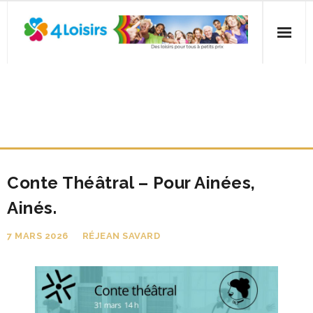
Skip
to
content
Accueil
CONTE THÉÂTRAL – POUR
Inscription
AINÉES, AINÉS.
Activités
Fêtes familiales et gratuites
Conte Théâtral – Pour Ainées,
Ainés.
Nous joindre
7 MARS 2026
RÉJEAN SAVARD
FAQ