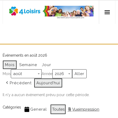
Skip
to
content
Accueil
ACTIVITÉS
Inscription
Activités
Événements en août 2026
Mois
Semaine
Jour
Fêtes familiales et gratuites
Mois
Année
Nous joindre
Précédent
Aujourd’hui
FAQ
Il n'y a aucun événement prévu pour cette période.
Catégories
General
Toutes
Vue
impression